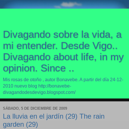
Divagando sobre la vida, a
mi entender. Desde Vigo..
Divagando about life, in my
opinion. Since ..
Mis rosas de otoño , autor Bonavebe. A partir del día 24-12-
2010 nuevo blog http://bonavebe-
divagandodesdevigo.blogspot.com/
SÁBADO, 5 DE DICIEMBRE DE 2009
La lluvia en el jardín (29) The rain
garden (29)